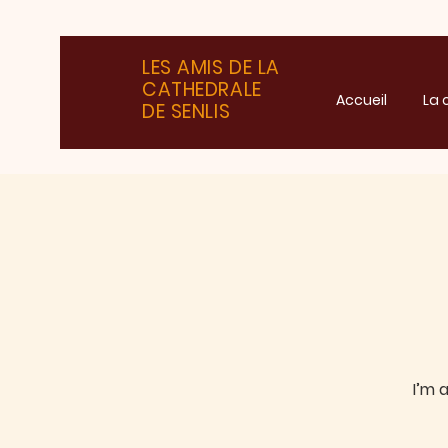
LES AMIS DE LA
CATHEDRALE
Accueil
La 
DE SENLIS
I’m 