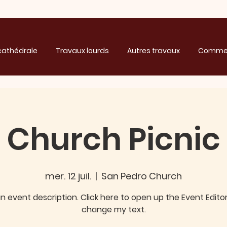
cathédrale
Travaux lourds
Autres travaux
Commen
Church Picnic
mer. 12 juil.
  |  
San Pedro Church
an event description. Click here to open up the Event Edito
change my text.