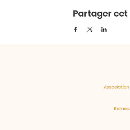
Partager ce
Association 
Remerci