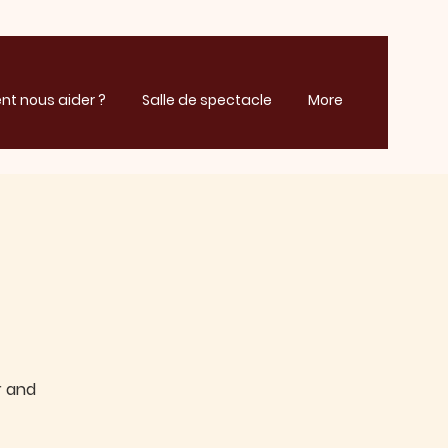
t nous aider ?
Salle de spectacle
More
r and