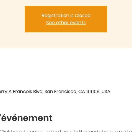
Registration is Closed
See other events
ry A Francois Blvd, San Francisco, CA 94158, USA
l'événement
 Click here to open up the Event Editor and change my text